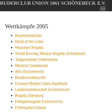
RUDERCLUB UNION 1861 SCHÖNEBECK E.V.
Oops, an error occurred! Code: 2026080519030347666921
Toggl
Skip
navig
to
Wettkämpfe 2005
main
content
Roseninselachter
Head of the Leine
Wurzener Regatta
World Rowing Masters Regatta (Schottland)
Tangermünder Hafensprint
Masters-Championat
JtfO Zschornewitz
Bundeswettbewerb
German Masters Open Ingolstadt
Landesmeisterschaft Zschornewitz
Regatta Eilenburg
Frühjahrsregatta Zschornewitz
Frühregatta Grünau