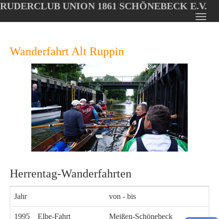
RUDERCLUB UNION 1861 SCHÖNEBECK E.V.
Oops, an error occurred! Code: 20260806234611faff14e9
Toggl
Skip
navig
to
Wanderfahrt Alt Ruppin
main
content
Herrentag-Wanderfahrten
Jahr
von - bis
1995
Elbe-Fahrt
Meißen-Schönebeck