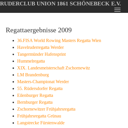
RUDERCLUB UNION 1861 SCHÖNEBECK E.V.
Oops, an error occurred! Code: 20260805212627f21dd59a
Toggl
Skip
navig
to
Regattaergebnisse 2009
main
content
36.FISA World Rowing Masters Regatta Wien
Havelruderregatta Werder
Tangermünder Hafensprint
Hummelregatta
XIX. Landesmeisterschaft Zschornewitz
LM Brandenburg
Masters-Championat Werder
55. Rüdersdorfer Regatta
Eilenburger Regatta
Bernburger Regatta
Zschornewitzer Frühjahrsregatta
Frühjahrsregatta Grünau
Langstrecke Fürstenwalde