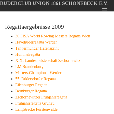
RUDERCLUB UNION 1861 SCHÖNEBECK E.V.
Oops, an error occurred! Code: 202608080228195ef8aa56
Toggl
Skip
navig
to
Regattaergebnisse 2009
main
content
36.FISA World Rowing Masters Regatta Wien
Havelruderregatta Werder
Tangermünder Hafensprint
Hummelregatta
XIX. Landesmeisterschaft Zschornewitz
LM Brandenburg
Masters-Championat Werder
55. Rüdersdorfer Regatta
Eilenburger Regatta
Bernburger Regatta
Zschornewitzer Frühjahrsregatta
Frühjahrsregatta Grünau
Langstrecke Fürstenwalde