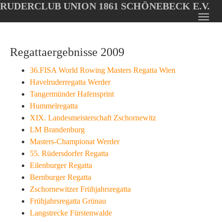
RUDERCLUB UNION 1861 SCHÖNEBECK E.V.
Oops, an error occurred! Code: 20260806213848cc4fa162
Toggl
Skip
navig
to
Regattaergebnisse 2009
main
content
36.FISA World Rowing Masters Regatta Wien
Havelruderregatta Werder
Tangermünder Hafensprint
Hummelregatta
XIX. Landesmeisterschaft Zschornewitz
LM Brandenburg
Masters-Championat Werder
55. Rüdersdorfer Regatta
Eilenburger Regatta
Bernburger Regatta
Zschornewitzer Frühjahrsregatta
Frühjahrsregatta Grünau
Langstrecke Fürstenwalde