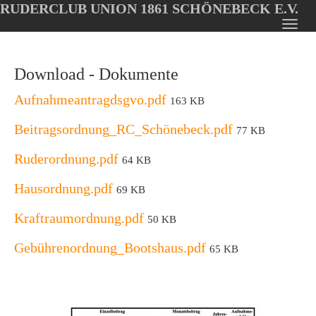
RUDERCLUB UNION 1861 SCHÖNEBECK E.V.
Oops, an error occurred! Code: 20260808044811a9a14350
Toggl
Skip
navig
to
Download - Dokumente
main
content
Aufnahmeantragdsgvo.pdf
163 KB
Beitragsordnung_RC_Schönebeck.pdf
77 KB
Ruderordnung.pdf
64 KB
Hausordnung.pdf
69 KB
Kraftraumordnung.pdf
50 KB
Gebührenordnung_Bootshaus.pdf
65 KB