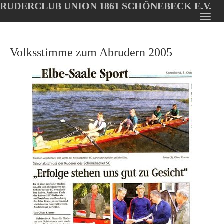
RUDERCLUB UNION 1861 SCHÖNEBECK E.V.
Oops, an error occurred! Code: 20260807190927d0ad3ebf
Toggl
Skip
navig
to
Volksstimme zum Abrudern 2005
main
content