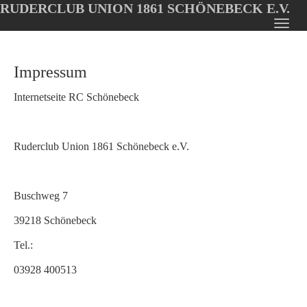
RUDERCLUB UNION 1861 SCHÖNEBECK E.V.
Oops, an error occurred! Code: 20260806125733863dd4b5
Toggl
Skip
navig
to
Impressum
main
content
Internetseite RC Schönebeck
Ruderclub Union 1861 Schönebeck e.V.
Buschweg 7
39218 Schönebeck
Tel.:
03928 400513