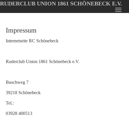
RUDERCLUB UNION 1861 SCHÖNEBECK E.V.
Oops, an error occurred! Code: 202608081756373a9e0e2e
Toggl
Skip
navig
to
Impressum
main
content
Internetseite RC Schönebeck
Ruderclub Union 1861 Schönebeck e.V.
Buschweg 7
39218 Schönebeck
Tel.:
03928 400513