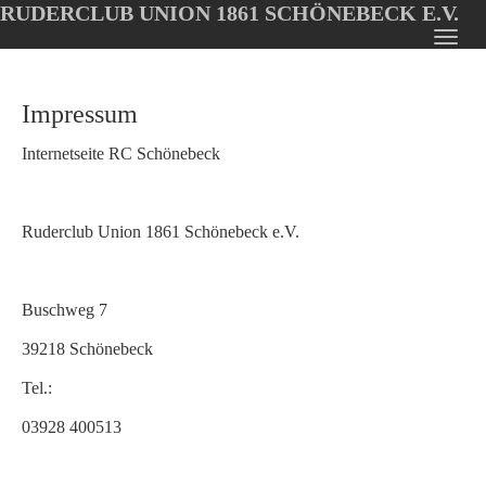
RUDERCLUB UNION 1861 SCHÖNEBECK E.V.
Oops, an error occurred! Code: 20260807141018a3e9ffe9
Toggl
Skip
navig
to
Impressum
main
content
Internetseite RC Schönebeck
Ruderclub Union 1861 Schönebeck e.V.
Buschweg 7
39218 Schönebeck
Tel.:
03928 400513