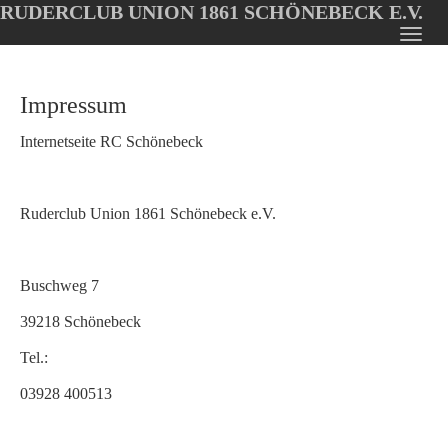
RUDERCLUB UNION 1861 SCHÖNEBECK E.V.
Oops, an error occurred! Code: 20260807141018a3e9ffe9
Toggl
Skip
navig
to
Impressum
main
content
Internetseite RC Schönebeck
Ruderclub Union 1861 Schönebeck e.V.
Buschweg 7
39218 Schönebeck
Tel.:
03928 400513