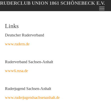
RUDERCLUB UNION 1861 SCHÖNEBECK E.V.
Oops, an error occurred! Code: 2026080800145423215347
Toggl
Skip
navig
to
Links
main
content
Deutscher Ruderverband
www.rudern.de
Ruderverband Sachsen-Anhalt
www6.rusa.de
Ruderjugend Sachsen-Anhalt
www.ruderjugendsachsenanhalt.de