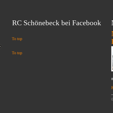
RC Schönebeck bei Facebook
To top
To top
n
0