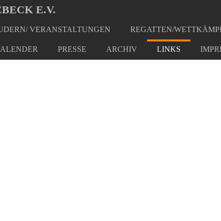
BECK E.V.
DERN/ VERANSTALTUNGEN
REGATTEN/WETTKÄMP
ALENDER
PRESSE
ARCHIV
LINKS
IMPR