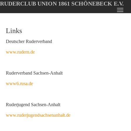
RUDERCLUB UNION 1861 SCHÖNEBECK E.V.
Oops, an error occurred! Code: 20260806000652e3f2ac30
Toggl
Skip
navig
to
Links
main
content
Deutscher Ruderverband
www.rudern.de
Ruderverband Sachsen-Anhalt
www6.rusa.de
Ruderjugend Sachsen-Anhalt
www.ruderjugendsachsenanhalt.de