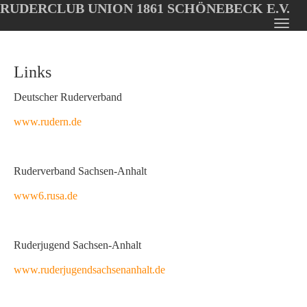
RUDERCLUB UNION 1861 SCHÖNEBECK E.V.
Oops, an error occurred! Code: 2026080800145423215347
Toggl
Skip
navig
to
Links
main
content
Deutscher Ruderverband
www.rudern.de
Ruderverband Sachsen-Anhalt
www6.rusa.de
Ruderjugend Sachsen-Anhalt
www.ruderjugendsachsenanhalt.de