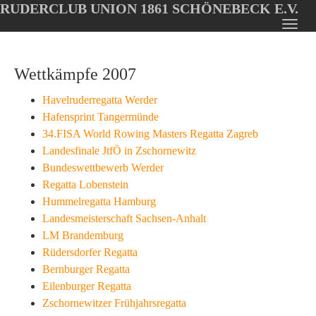
RUDERCLUB UNION 1861 SCHÖNEBECK E.V.
Oops, an error occurred! Code: 202608060934017916cb44
Toggl
Skip
navig
to
Wettkämpfe 2007
main
content
Havelruderregatta Werder
Hafensprint Tangermünde
34.FISA World Rowing Masters Regatta Zagreb
Landesfinale JtfÖ in Zschornewitz
Bundeswettbewerb Werder
Regatta Lobenstein
Hummelregatta Hamburg
Landesmeisterschaft Sachsen-Anhalt
LM Brandemburg
Rüdersdorfer Regatta
Bernburger Regatta
Eilenburger Regatta
Zschornewitzer Frühjahrsregatta