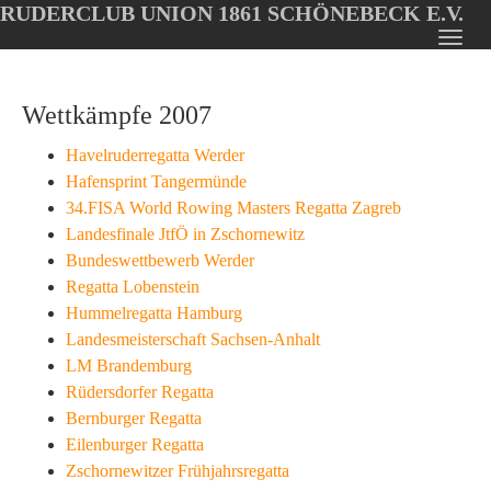
RUDERCLUB UNION 1861 SCHÖNEBECK E.V.
Oops, an error occurred! Code: 202608071012097dd358d1
Toggl
Skip
navig
to
Wettkämpfe 2007
main
content
Havelruderregatta Werder
Hafensprint Tangermünde
34.FISA World Rowing Masters Regatta Zagreb
Landesfinale JtfÖ in Zschornewitz
Bundeswettbewerb Werder
Regatta Lobenstein
Hummelregatta Hamburg
Landesmeisterschaft Sachsen-Anhalt
LM Brandemburg
Rüdersdorfer Regatta
Bernburger Regatta
Eilenburger Regatta
Zschornewitzer Frühjahrsregatta