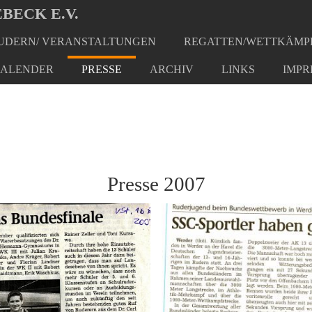
BECK E.V.
DERN/ VERANSTALTUNGEN
REGATTEN/WETTKÄMP
ALENDER
PRESSE
ARCHIV
LINKS
IMPR
Presse 2007