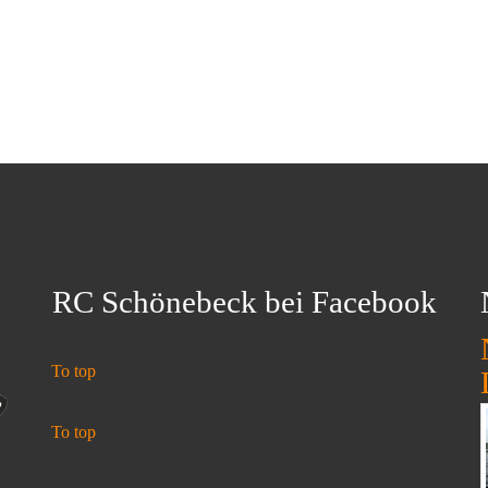
RC Schönebeck bei Facebook
To top
To top