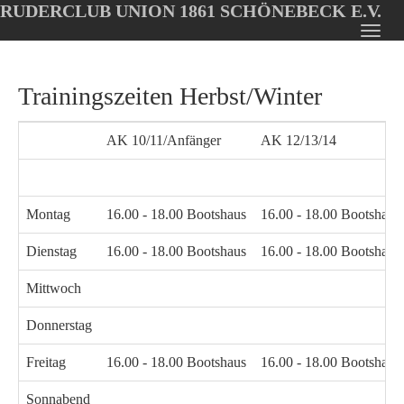
RUDERCLUB UNION 1861 SCHÖNEBECK E.V.
Oops, an error occurred! Code: 202608061926181df32738
Toggl
Skip
navig
to
Trainingszeiten Herbst/Winter
main
content
AK 10/11/Anfänger
AK 12/13/14
Montag
16.00 - 18.00 Bootshaus
16.00 - 18.00 Bootshaus
Dienstag
16.00 - 18.00 Bootshaus
16.00 - 18.00 Bootshaus
Mittwoch
Donnerstag
Freitag
16.00 - 18.00 Bootshaus
16.00 - 18.00 Bootshaus
Sonnabend