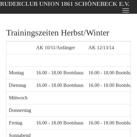
RUDERCLUB UNION 1861 SCHÖNEBECK E.V.
Oops, an error occurred! Code: 202608061926181df32738
Toggl
Skip
navig
to
Trainingszeiten Herbst/Winter
main
content
AK 10/11/Anfänger
AK 12/13/14
Montag
16.00 - 18.00 Bootshaus
16.00 - 18.00 Bootshaus
Dienstag
16.00 - 18.00 Bootshaus
16.00 - 18.00 Bootshaus
Mittwoch
Donnerstag
Freitag
16.00 - 18.00 Bootshaus
16.00 - 18.00 Bootshaus
Sonnabend