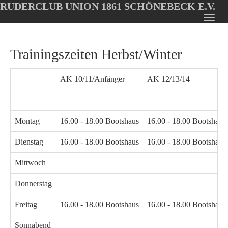
RUDERCLUB UNION 1861 SCHÖNEBECK E.V.
Oops, an error occurred! Code: 2026080720214556c648c0
Toggl
Skip
navig
to
Trainingszeiten Herbst/Winter
main
content
AK 10/11/Anfänger
AK 12/13/14
Montag
16.00 - 18.00 Bootshaus
16.00 - 18.00 Bootshaus
Dienstag
16.00 - 18.00 Bootshaus
16.00 - 18.00 Bootshaus
Mittwoch
Donnerstag
Freitag
16.00 - 18.00 Bootshaus
16.00 - 18.00 Bootshaus
Sonnabend