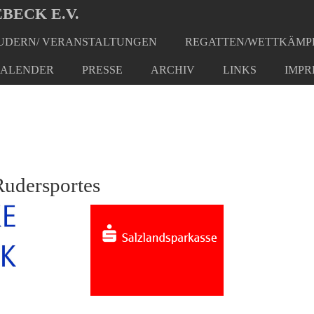
BECK E.V.
DERN/ VERANSTALTUNGEN
REGATTEN/WETTKÄMP
ALENDER
PRESSE
ARCHIV
LINKS
IMPR
Rudersportes