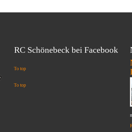
RC Schönebeck bei Facebook
To top
To top
n