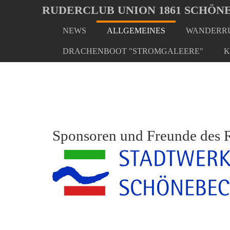
Oops, an error occurred! Code: 20260808052309e61f44e8
RUDERCLUB UNION 1861 SCHÖNE
NEWS
ALLGEMEINES
WANDERRU
Skip
You
Home
Allgemeines
Sponsoren und Freunde
to
are
DRACHENBOOT "STROMGALEERE"
K
main
here:
content
Sponsoren und Freunde des 