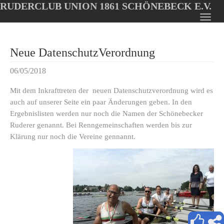
RUDERCLUB UNION 1861 SCHÖNEBECK E.V.
Oops, an error occurred! Code: 20260810165229b9ebd887
Toggl
Skip
navig
to
Neue DatenschutzVerordnung
main
content
06/05/2018
Mit dem Inkrafttreten der neuen Datenschutzverordnung wird es
auch auf unserer Seite ein paar Änderungen geben. In den
Ergebnislisten werden nur noch die Namen der Schönebecker
Ruderer genannt. Bei Renngemeinschaften werden bis zur
Klärung nur noch die Vereine gennannt.