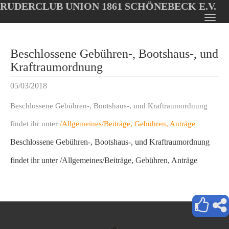
RUDERCLUB UNION 1861 SCHÖNEBECK E.V.
Oops, an error occurred! Code: 20260807165327f8e8997b
Toggl
Skip
navig
to
Beschlossene Gebühren-, Bootshaus-, und
main
content
Kraftraumordnung
05/03/2018
Beschlossene Gebühren-, Bootshaus-, und Kraftraumordnung
findet ihr unter
/Allgemeines/Beiträge, Gebühren, Anträge
Beschlossene Gebühren-, Bootshaus-, und Kraftraumordnung
findet ihr unter /Allgemeines/Beiträge, Gebühren, Anträge