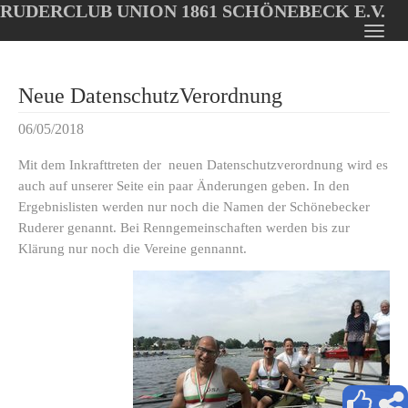
RUDERCLUB UNION 1861 SCHÖNEBECK E.V.
Oops, an error occurred! Code: 20260806131624442a8318
Toggl
Skip
navig
to
Neue DatenschutzVerordnung
main
content
06/05/2018
Mit dem Inkrafttreten der neuen Datenschutzverordnung wird es
auch auf unserer Seite ein paar Änderungen geben. In den
Ergebnislisten werden nur noch die Namen der Schönebecker
Ruderer genannt. Bei Renngemeinschaften werden bis zur
Klärung nur noch die Vereine gennannt.