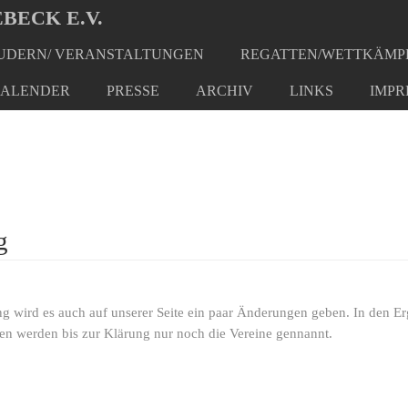
BECK E.V.
DERN/ VERANSTALTUNGEN
REGATTEN/WETTKÄMP
ALENDER
PRESSE
ARCHIV
LINKS
IMPR
g
g wird es auch auf unserer Seite ein paar Änderungen geben. In den E
n werden bis zur Klärung nur noch die Vereine gennannt.