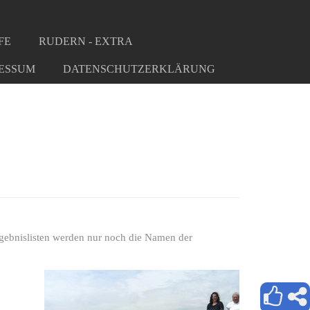
FE
RUDERN - EXTRA
ESSUM
DATENSCHUTZERKLÄRUNG
rgebnislisten werden nur noch die Namen der