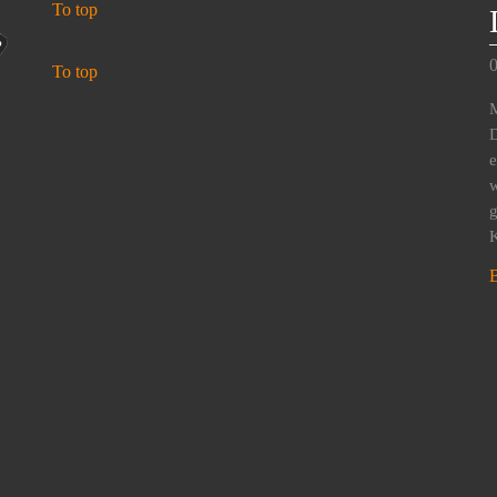
To top
0
To top
M
D
e
w
g
K