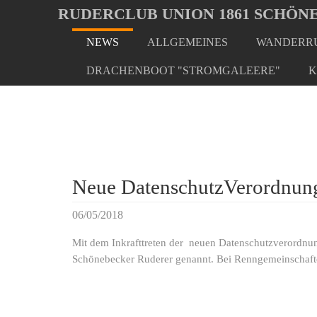
Oops, an error occurred! Code: 20260806131624442a8318
RUDERCLUB UNION 1861 SCHÖNE
NEWS
ALLGEMEINES
WANDERRU
Skip
You
Home
NEWS
News-neu
to
are
DRACHENBOOT "STROMGALEERE"
K
main
here:
content
Neue DatenschutzVerordnun
06/05/2018
Mit dem Inkrafttreten der neuen Datenschutzverordnun
Schönebecker Ruderer genannt. Bei Renngemeinschafte