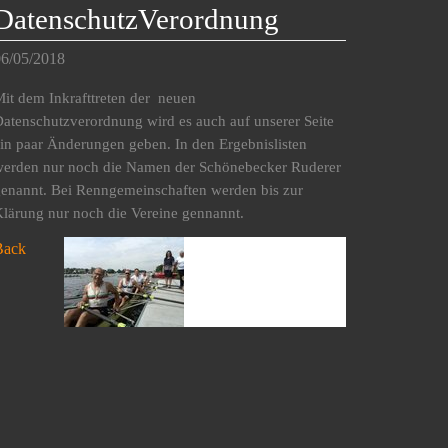
DatenschutzVerordnung
6/05/2018
it dem Inkrafttreten der neuen
atenschutzverordnung wird es auch auf unserer Seite
in paar Änderungen geben. In den Ergebnislisten
erden nur noch die Namen der Schönebecker Ruderer
enannt. Bei Renngemeinschaften werden bis zur
lärung nur noch die Vereine gennannt.
Back