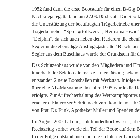
1952 fand dann die erste Bootstaufe für einen B-Gig 
Nachkriegsregatta fand am 27.09.1953 statt. Die Spor
die Unterstützung der beauftragten Trägerbetriebe un
Trägerbetrieben “Sprengstoffwerk ”, Hermania sowie
“Delphin”, da sich auch neben den Ruderern die ebenfa
Segler in die ehemalige Ausflugsgaststätte “Buschha
Segler aus dem Buschhaus wurde der Grundstein für di
Das Schützenhaus wurde von den Mitgliedern und Elter
innerhalb der Sektion die meiste Unterstützung bekam
entstanden 2 neue Bootshallen mit Werkstatt. Infolge 
über eine AB-Maßnahme. Im Jahre 1995 wurde die Hei
erfolgte. Zur Aufrechterhaltung des Wettkampfsportes
erneuern. Ein großer Schritt nach vorn konnte im Jahr
von Frau Dr. Funk, Apotheker Müller und Spenden de
Im August 2002 hat ein „ Jahrhunderthochwasser „ die 
Rechtzeitig vorher werde ein Teil der Boote auf dem 
In der Folge entstand auch hier die Gefahr der Über