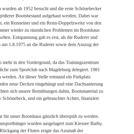
en wurden ab 1952 besucht und die erste Schönebecker
 größerer Bootsbestand aufgebaut werden. Dabei war
ner, ein Renneiner und ein Renn-Doppelzweier von den
 immer wieder zu räumlichen Problemen im Bootshaus
elten. Entspannung gab es erst, als die Ruderer und
es am 1.8.1975 an die Ruderer sowie dem Auszug der
ch mehr in den Vordergrund, da das Trainingszentrum
dliche zum Sportclub nach Magdeburg delegiert. 1981
werden. An dieser Stelle entstand ein Parkplatz
urden neue Decken eingehängt und eine Dachsanierung
ichten sich unsere Bemühungen dahin, Bootsmaterial zu
e Schönebeck, und ein gebrauchter Achter, finanziert
r für unser Bootshaus gänzlich überspült zu werden.
ransporthänger wurden ausgelagert zum Kiessee Barby.
 Rückgang der Fluten zeigte das Ausmaß der