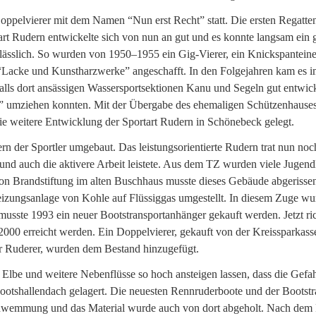
Doppelvierer mit dem Namen “Nun erst Recht” statt. Die ersten Regatt
tart Rudern entwickelte sich von nun an gut und es konnte langsam ein
erlässlich. So wurden von 1950–1955 ein Gig-Vierer, ein Knickspantei
 “Lacke und Kunstharzwerke” angeschafft. In den Folgejahren kam es
lls dort ansässigen Wassersportsektionen Kanu und Segeln gut entwick
us” umziehen konnten. Mit der Übergabe des ehemaligen Schützenhaus
e weitere Entwicklung der Sportart Rudern in Schönebeck gelegt.
n der Sportler umgebaut. Das leistungsorientierte Rudern trat nun no
 und auch die aktivere Arbeit leistete. Aus dem TZ wurden viele Jugen
von Brandstiftung im alten Buschhaus musste dieses Gebäude abgerissen 
zungsanlage von Kohle auf Flüssiggas umgestellt. In diesem Zuge w
 musste 1993 ein neuer Bootstransportanhänger gekauft werden. Jetzt r
 2000 erreicht werden. Ein Doppelvierer, gekauft von der Kreissparkass
r Ruderer, wurden dem Bestand hinzugefügt.
Elbe und weitere Nebenflüsse so hoch ansteigen lassen, dass die Gefah
Bootshallendach gelagert. Die neuesten Rennruderboote und der Bootst
schwemmung und das Material wurde auch von dort abgeholt. Nach dem