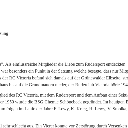
ssung
a”. Als einflussreiche Mitglieder die Liebe zum Rudersport entdeckten, 
 war besonders ein Punkt in der Satzung welche besagte, dass nur Mit
 der RC Victoria befand sich damals auf der Grünewalder Elbseite, stro
haus bis auf die Grundmauern nieder, der Ruderclub Victoria hörte 1947
glied des RC Victoria, mit dem Rudersport und dem Aufbau einer Sek
er 1950 wurde die BSG Chemie Schönebeck gegründet. Im heutigen Bo
 Ihm folgen im Laufe der Jahre F. Lewy, K. Krieg, H. Lewy, V. Smolka,
sehr schlecht aus. Ein Vierer konnte vor Zerstörung durch Versenken i