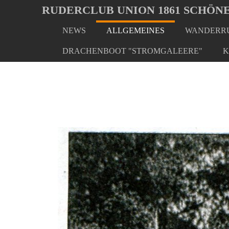
Oops, an error occurred! Code: 2026080610174551efbb5d
RUDERCLUB UNION 1861 SCHÖNE
NEWS
ALLGEMEINES
WANDERRU
Skip
You
Home
Allgemeines
Historisches
to
are
DRACHENBOOT "STROMGALEERE"
K
main
here:
content