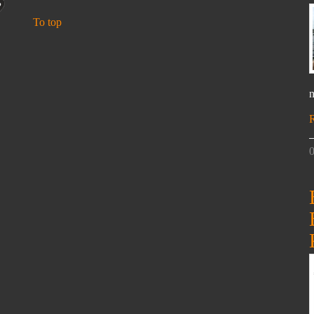
To top
n
0