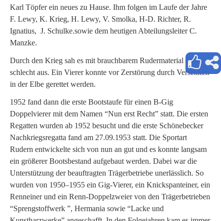
Karl Töpfer ein neues zu Hause. Ihm folgen im Laufe der Jahre
F. Lewy, K. Krieg, H. Lewy, V. Smolka, H-D. Richter, R.
Ignatius, J. Schulke.sowie dem heutigen Abteilungsleiter C.
Manzke.
Durch den Krieg sah es mit brauchbarem Rudermaterial sehr
schlecht aus. Ein Vierer konnte vor Zerstörung durch Versenken
in der Elbe gerettet werden.
1952 fand dann die erste Bootstaufe für einen B-Gig
Doppelvierer mit dem Namen “Nun erst Recht” statt. Die ersten
Regatten wurden ab 1952 besucht und die erste Schönebecker
Nachkriegsregatta fand am 27.09.1953 statt. Die Sportart
Rudern entwickelte sich von nun an gut und es konnte langsam
ein größerer Bootsbestand aufgebaut werden. Dabei war die
Unterstützung der beauftragten Trägerbetriebe unerlässlich. So
wurden von 1950–1955 ein Gig-Vierer, ein Knickspanteiner, ein
Renneiner und ein Renn-Doppelzweier von den Trägerbetrieben
“Sprengstoffwerk ”, Hermania sowie “Lacke und
Kunstharzwerke” angeschafft. In den Folgejahren kam es immer