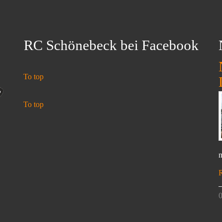
RC Schönebeck bei Facebook
To top
To top
n
0