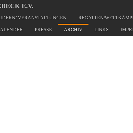
BECK E.V.
DERN/ VERANSTALTUNGEN
REGATTEN/WETTKÄMP
ALENDER
PRESSE
ARCHIV
LINKS
IMPR