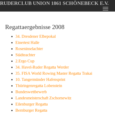
RUDERCLUB UNION 1861 SCHÖNEBECK E.V.
Oops, an error occurred! Code: 20260808001404bada7301
Toggl
Skip
navig
to
Regattaergebnisse 2008
main
content
34. Dresdener Elbepokal
Einertest Halle
Roseninselachter
Städteachter
2.Ergo Cup
34. Havel-Ruder Regatta Werder
35. FISA World Rowing Master Regatta Trakai
10. Tangermünder Hafensprint
Thüringenregatta Lobenstein
Bundeswettbewerb
Landesmeisterschaft Zschornewitz
Eilenburger Regatta
Bernburger Regatta