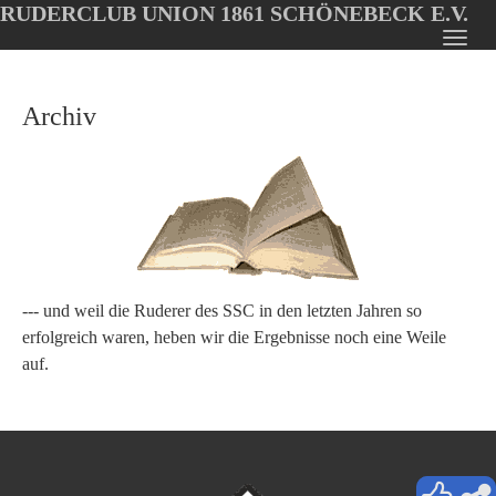
RUDERCLUB UNION 1861 SCHÖNEBECK E.V.
Oops, an error occurred! Code: 2026080803314657b255fd
Toggl
Skip
navig
to
Archiv
main
content
--- und weil die Ruderer des SSC in den letzten Jahren so
erfolgreich waren, heben wir die Ergebnisse noch eine Weile
auf.