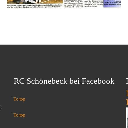
RC Schönebeck bei Facebook
To top
To top