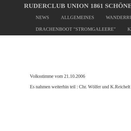
Oops, an error occurred! Code: 202608071313077ad1fcdd
RUDERCLUB UNION 1861 SCHÖNE
NEWS
ALLGEMEINES
WANDERRU
Skip
You
Home
Presse
Presse 2006
to
are
DRACHENBOOT "STROMGALEERE"
K
main
here:
content
Volksstimme vom 21.10.2006
Es nahmen weiterhin teil : Chr. Wölfer und K.Reichelt