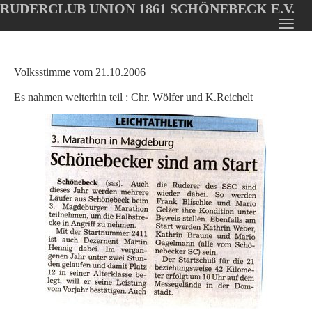
RUDERCLUB UNION 1861 SCHÖNEBECK E.V.
Oops, an error occurred! Code: 20260806101400436b1892
Toggl
Skip
navig
to
main
Volksstimme vom 21.10.2006
content
Es nahmen weiterhin teil : Chr. Wölfer und K.Reichelt