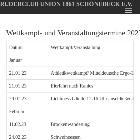
RUDERCLUB UNION 1861 SCHÖNEBECK E.V.
Oops, an error occurred! Code: 202608080232586756f683
Toggl
Skip
navig
to
Wettkampf- und Veranstaltungstermine 202
main
content
Datum
Wettkampf/Veranstaltung
Januar
21.01.23
Athletikwettkampf/ Mitteldeutsche Ergo-L
21.01.23
Eierfahrt nach Ranies
29.01.23
Lichtmess Glinde 12-16 Uhr anschließend K
Februar
11.02.23
Brockenwanderung
24.02.23
Schweineessen