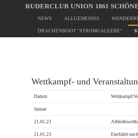
Oops, an error occurred! Code: 2026080701571103a71c01
RUDERCLUB UNION 1861 SCHÖNE
NEWS
ALLGEMEINES
WANDERRU
Skip
You
Home
Kalender
Termine Allgemein
to
are
DRACHENBOOT "STROMGALEERE"
K
main
here:
content
Wettkampf- und Veranstaltu
Datum
Wettkampf/Ve
Januar
21.01.23
Athletikwett
21.01.23
Eierfahrt nac