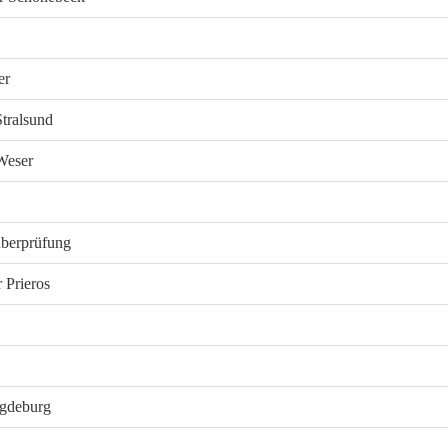
er
tralsund
Weser
berprüfung
 Prieros
gdeburg