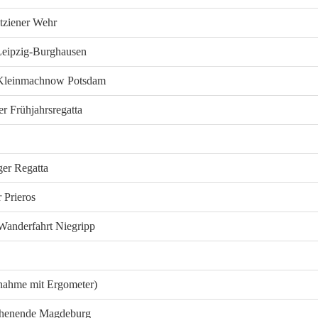
etziener Wehr
Leipzig-Burghausen
 Kleinmachnow Potsdam
r Frühjahrsregatta
ger Regatta
 Prieros
Wanderfahrt Niegripp
lnahme mit Ergometer)
chenende Magdeburg