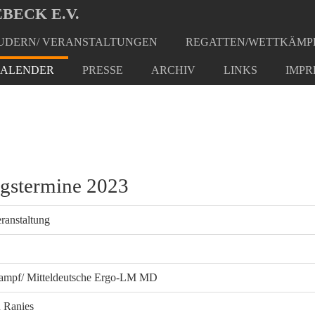
BECK E.V.
DERN/ VERANSTALTUNGEN
REGATTEN/WETTKÄMP
ALENDER
PRESSE
ARCHIV
LINKS
IMPR
ngstermine 2023
ranstaltung
kampf/ Mitteldeutsche Ergo-LM MD
h Ranies