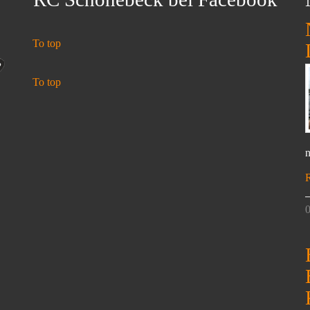
To top
To top
n
0