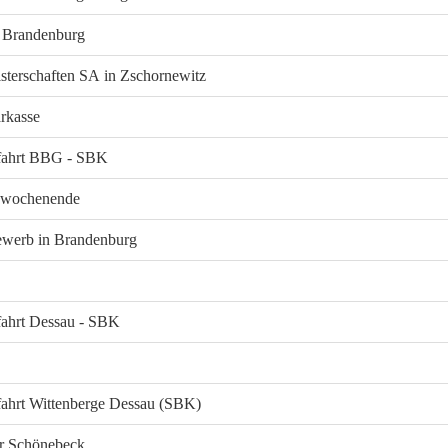
a Brandenburg
sterschaften SA in Zschornewitz
rkasse
fahrt BBG - SBK
swochenende
werb in Brandenburg
ahrt Dessau - SBK
ahrt Wittenberge Dessau (SBK)
er Schönebeck