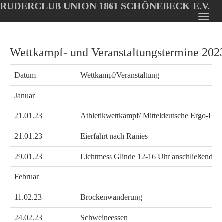
RUDERCLUB UNION 1861 SCHÖNEBECK E.V.
Oops, an error occurred! Code: 202608080232586756f683
Toggl
Skip
navig
to
Wettkampf- und Veranstaltungstermine 202
main
content
Datum
Wettkampf/Veranstaltung
Januar
21.01.23
Athletikwettkampf/ Mitteldeutsche Ergo-L
21.01.23
Eierfahrt nach Ranies
29.01.23
Lichtmess Glinde 12-16 Uhr anschließend K
Februar
11.02.23
Brockenwanderung
24.02.23
Schweineessen