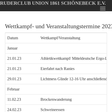
RUDERCLUB UNION 1861 SCHÖNEBECK E.V.
Oops, an error occurred! Code: 2026081003294787e204c5
Toggl
Skip
navig
to
Wettkampf- und Veranstaltungstermine 202
main
content
Datum
Wettkampf/Veranstaltung
Januar
21.01.23
Athletikwettkampf/ Mitteldeutsche Ergo-L
21.01.23
Eierfahrt nach Ranies
29.01.23
Lichtmess Glinde 12-16 Uhr anschließend K
Februar
11.02.23
Brockenwanderung
24.02.23
Schweineessen