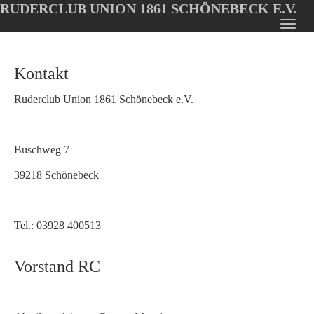
RUDERCLUB UNION 1861 SCHÖNEBECK E.V.
Oops, an error occurred! Code: 20260806203348f0d7db5b
Toggl
Skip
navig
to
Kontakt
main
content
Ruderclub Union 1861 Schönebeck e.V.
Buschweg 7
39218 Schönebeck
Tel.: 03928 400513
Vorstand RC